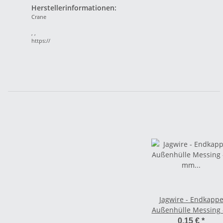
Herstellerinformationen:
Crane
, ,
https://
Jagwire - Endkapp
Außenhülle Messing 
mm silber
0,15 €
*