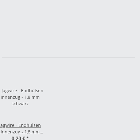
Jagwire - Endhülsen
Innenzug - 1,8 mm
schwarz
0,20 €
*