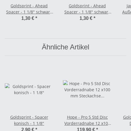
Goldsprint - Ahead
Goldsprint - Ahead
Ja
Spacer - 1 1/8" schwarz
Spacer - 1 1/8" schwarz
Auße
5 mm
2 mm
1,30 €
*
1,30 €
*
Ähnliche Artikel
Goldsprint - Spacer
Hope - Pro 5 Std Disc
Gold
konisch - 1 1/8"
Vorderradnabe 12 x100
mm Steckachse - 6-Loch
2,90 €
*
119,90 €
*