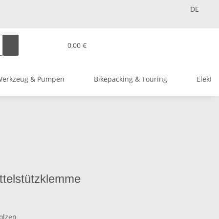
DE
0,00 €
Werkzeug & Pumpen
Bikepacking & Touring
Elektr
ttelstützklemme
olzen