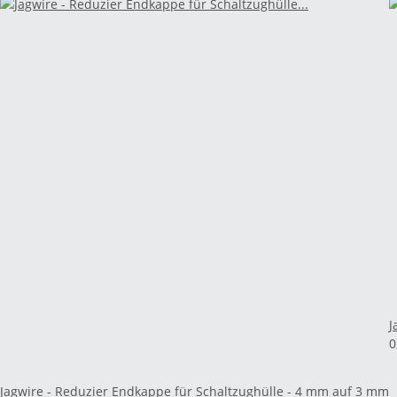
J
0
Jagwire - Reduzier Endkappe für Schaltzughülle - 4 mm auf 3 mm