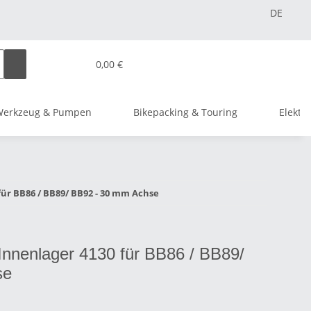
DE
0,00 €
Werkzeug & Pumpen
Bikepacking & Touring
Elektr
für BB86 / BB89/ BB92 - 30 mm Achse
nnenlager 4130 für BB86 / BB89/
se