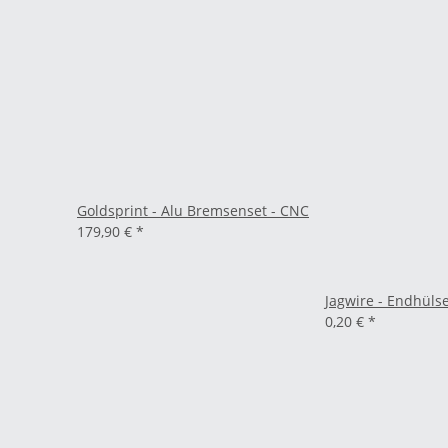
Goldsprint - Alu Bremsenset - CNC
179,90 €
*
Jagwire - Endhüls
0,20 €
*