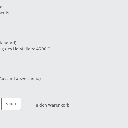
Co
nents
Standard)
g des Herstellers
:
46,90 €
 Ausland abweichend)
Stück
In den Warenkorb