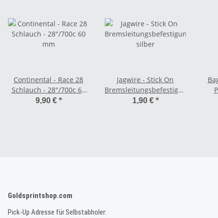
Continental - Race 28
Jagwire - Stick On
Ba
Schlauch - 28"/700c 60
Bremsleitungsbefestigung
P
mm
silber
Gürt
9,90 €
*
1,90 €
*
Goldsprintshop.com
Pick-Up Adresse für Selbstabholer: