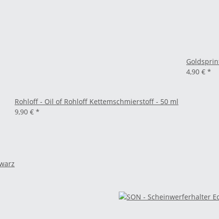
Goldsprin
4,90 €
*
Rohloff - Oil of Rohloff Kettemschmierstoff - 50 ml
9,90 €
*
hwarz