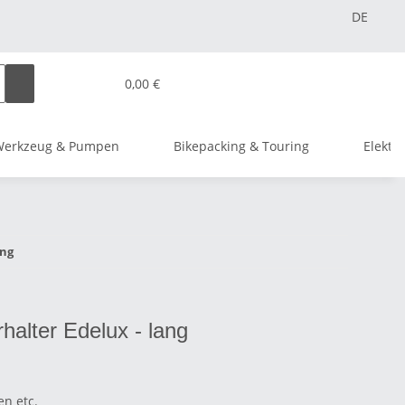
DE
0,00 €
Werkzeug & Pumpen
Bikepacking & Touring
Elektr
ang
alter Edelux - lang
n etc.