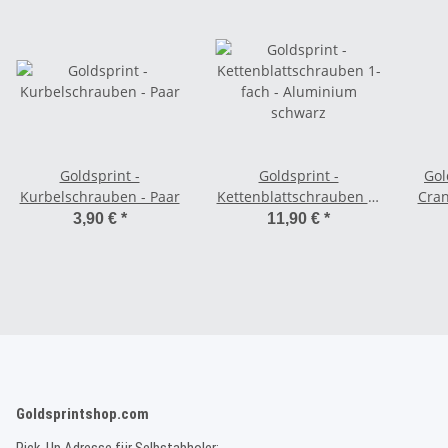
Goldsprint -
Goldsprint -
Gol
Kurbelschrauben - Paar
Kettenblattschrauben 1-
Cran
fach - Aluminium
3,90 €
*
11,90 €
*
schwarz
Goldsprintshop.com
Pick-Up Adresse für Selbstabholer: