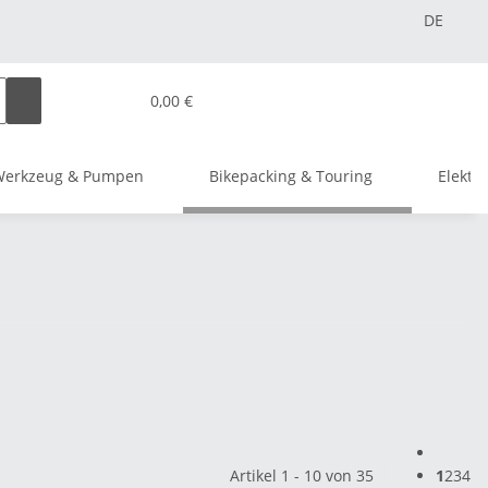
DE
0,00 €
Werkzeug & Pumpen
Bikepacking & Touring
Elektr
Artikel 1 - 10 von 35
1
2
3
4