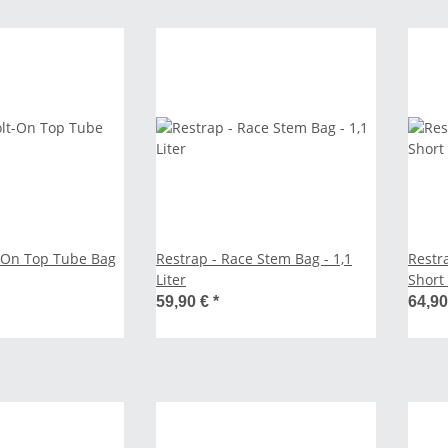
t-On Top Tube Bag
Restrap - Race Stem Bag - 1,1
Restr
Liter
Short 
59,90 €
*
64,9