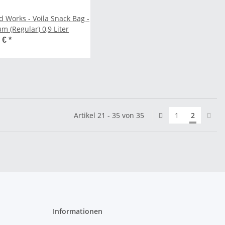
d Works - Voila Snack Bag -
m (Regular) 0,9 Liter
0 €
*
Artikel 21 - 35 von 35
1
2
Informationen