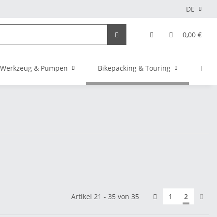
DE
0,00 €
Werkzeug & Pumpen
Bikepacking & Touring
Elekt
Artikel 21 - 35 von 35
1
2