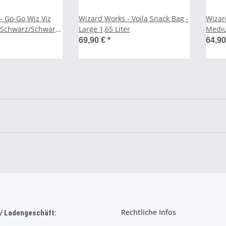
- Go-Go Wiz Viz
Wizard Works - Voila Snack Bag -
Wizar
 Schwarz/Schwarz
Large 1,65 Liter
Mediu
ter
69,90 €
*
64,9
Rechtliche Infos
/ Ladengeschäft: