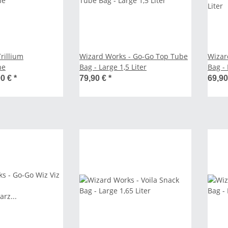
Trillium
Wizard Works - Go-Go Top Tube
Wizar
he
Bag - Large 1,5 Liter
Bag -
90 €
*
79,90 €
*
69,9