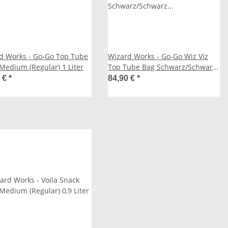
d Works - Go-Go Top Tube
Wizard Works - Go-Go Wiz Viz
 Medium (Regular) 1 Liter
Top Tube Bag Schwarz/Schwarz
- Large 1,5 Liter
0 €
*
84,90 €
*