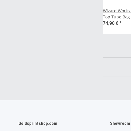
Wizard Works 
Top Tube Bag
- Medium 1 Li
74,90 €
*
Goldsprintshop.com
Showroom 