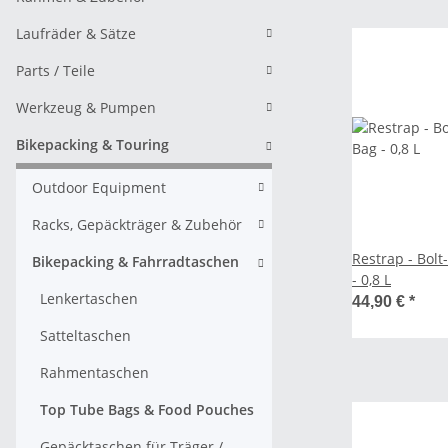
Laufräder & Sätze
Parts / Teile
Werkzeug & Pumpen
Bikepacking & Touring
Outdoor Equipment
Racks, Gepäckträger & Zubehör
Restrap - Bol
Bikepacking & Fahrradtaschen
- 0,8 L
Lenkertaschen
44,90 €
*
Satteltaschen
Rahmentaschen
Top Tube Bags & Food Pouches
Gepäcktaschen für Träger /