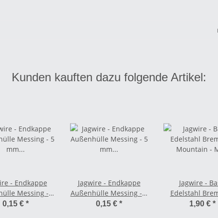
Kunden kauften dazu folgende Artikel:
ire - Endkappe
Jagwire - Endkappe
Jagwire - Ba
ülle Messing - 5
Außenhülle Messing - 5
Edelstahl Bre
m schwarz
mm silber
Mountain - 
0,15 €
*
0,15 €
*
1,90 €
*