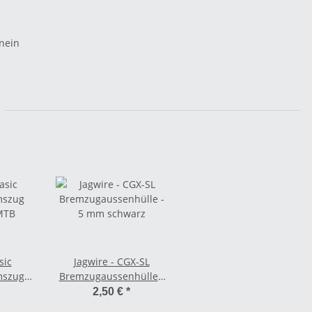
nein
sic
Jagwire - CGX-SL
mszug
Bremzugaussenhülle -
MTB
5 mm schwarz
2,50 €
*