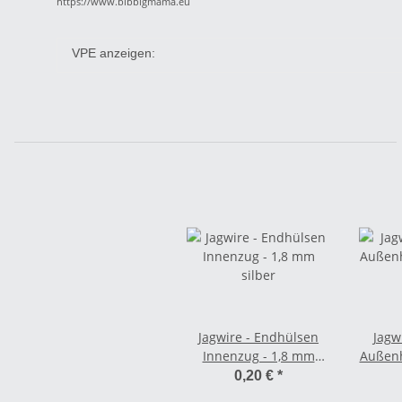
https://www.blbbigmama.eu
VPE anzeigen:
Jagwire - Endhülsen
Jagw
Innenzug - 1,8 mm
Außenh
silber
m
0,20 €
*