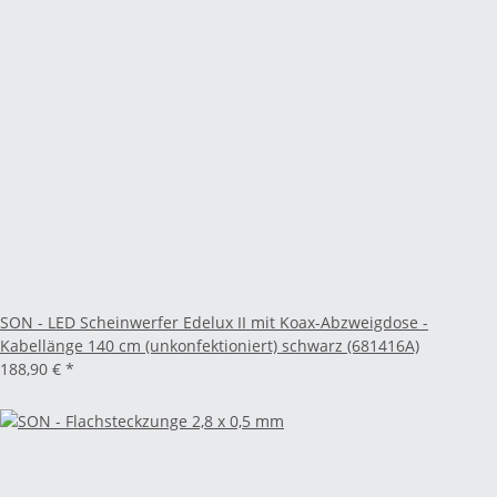
SON - LED Scheinwerfer Edelux II mit Koax-Abzweigdose -
Kabellänge 140 cm (unkonfektioniert) schwarz (681416A)
188,90 €
*