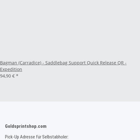
Bagman (Carradice) - Saddlebag Support Quick Release QR -
Expedition
94,90 €
*
Goldsprintshop.com
Pick-Up Adresse für Selbstabholer: