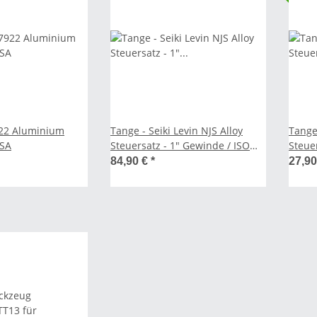
922 Aluminium
Tange - Seiki Levin NJS Alloy
Tange
BSA
Steuersatz - 1" Gewinde / ISO
Steue
Standard
84,90 €
*
27,9