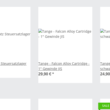
 Steuersatzlager
Tange - Falcon Alloy Cartridge -
Tange
1" Gewinde JIS
schwa
29,90 €
*
24,9
SALE