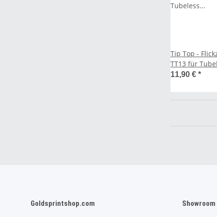
Tip Top - Flic
TT13 für T
11,90 €
*
Goldsprintshop.com
Showroom 