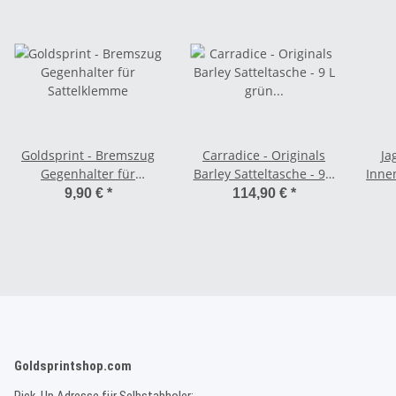
Goldsprint - Bremszug
Carradice - Originals
Ja
Gegenhalter für
Barley Satteltasche - 9 L
Inne
Sattelklemme
grün (hellbraune Straps)
9,90 €
*
114,90 €
*
Goldsprintshop.com
Pick-Up Adresse für Selbstabholer: