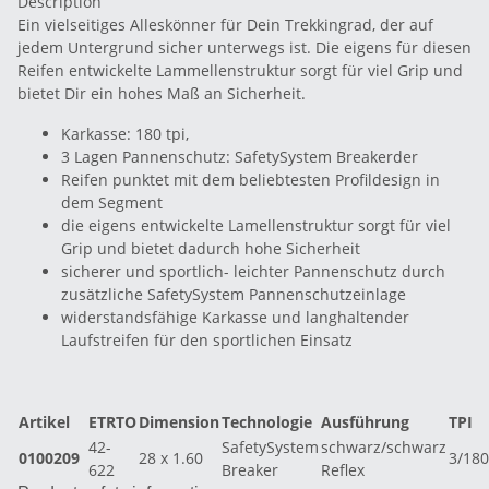
Description
Ein vielseitiges Alleskönner für Dein Trekkingrad, der auf
jedem Untergrund sicher unterwegs ist. Die eigens für diesen
Reifen entwickelte Lammellenstruktur sorgt für viel Grip und
bietet Dir ein hohes Maß an Sicherheit.
Karkasse: 180 tpi,
3 Lagen Pannenschutz: SafetySystem Breakerder
Reifen punktet mit dem beliebtesten Profildesign in
dem Segment
die eigens entwickelte Lamellenstruktur sorgt für viel
Grip und bietet dadurch hohe Sicherheit
sicherer und sportlich- leichter Pannenschutz durch
zusätzliche SafetySystem Pannenschutzeinlage
widerstandsfähige Karkasse und langhaltender
Laufstreifen für den sportlichen Einsatz
Artikel
ETRTO
Dimension
Technologie
Ausführung
TPI
42-
SafetySystem
schwarz/schwarz
0100209
28 x 1.60
3/180
622
Breaker
Reflex